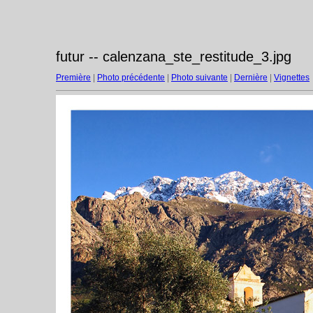
futur -- calenzana_ste_restitude_3.jpg
Première
|
Photo précédente
|
Photo suivante
|
Dernière
|
Vignettes