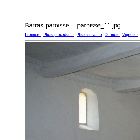
Barras-paroisse -- paroisse_11.jpg
Première
|
Photo précédente
|
Photo suivante
|
Dernière
|
Vignettes