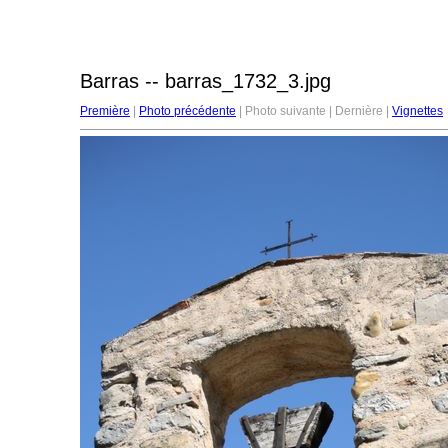
Barras -- barras_1732_3.jpg
Première
|
Photo précédente
| Photo suivante | Dernière |
Vignettes