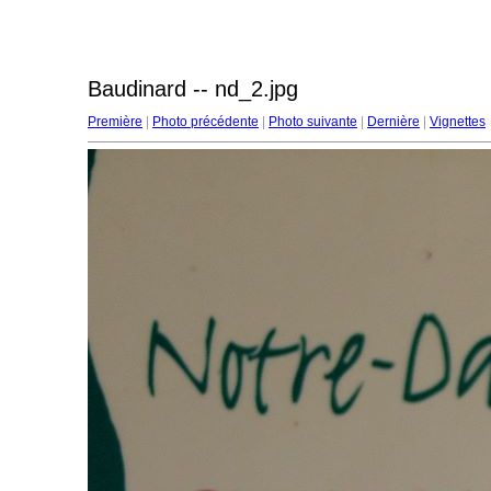
Baudinard -- nd_2.jpg
Première
|
Photo précédente
|
Photo suivante
|
Dernière
|
Vignettes