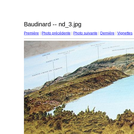
Baudinard -- nd_3.jpg
Première
|
Photo précédente
|
Photo suivante
|
Dernière
|
Vignettes