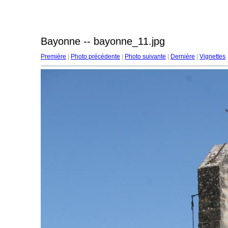
Bayonne -- bayonne_11.jpg
Première
|
Photo précédente
|
Photo suivante
|
Dernière
|
Vignettes