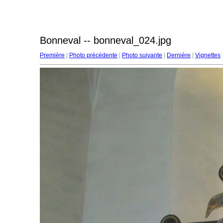
Bonneval -- bonneval_024.jpg
Première
|
Photo précédente
|
Photo suivante
|
Dernière
|
Vignettes