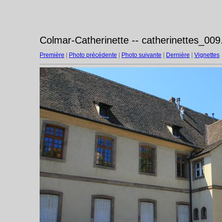
Colmar-Catherinette -- catherinettes_009
Première
|
Photo précédente
|
Photo suivante
|
Dernière
|
Vignettes