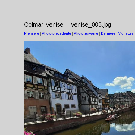
Colmar-Venise -- venise_006.jpg
Première
|
Photo précédente
|
Photo suivante
|
Dernière
|
Vignettes