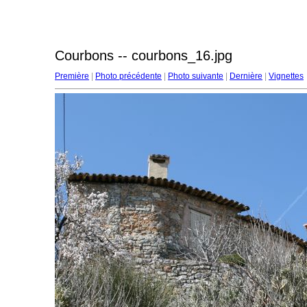
Courbons -- courbons_16.jpg
Première
|
Photo précédente
|
Photo suivante
|
Dernière
|
Vignettes