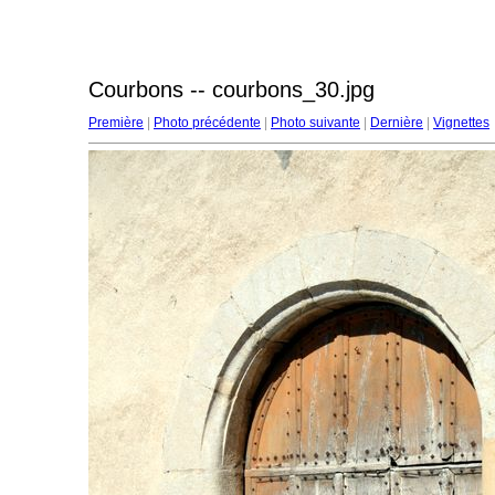
Courbons -- courbons_30.jpg
Première
|
Photo précédente
|
Photo suivante
|
Dernière
|
Vignettes