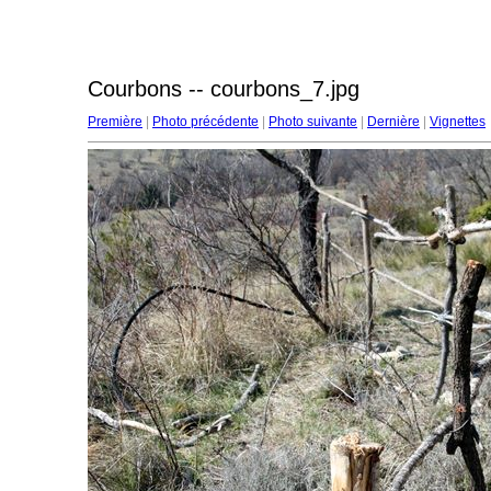
Courbons -- courbons_7.jpg
Première
|
Photo précédente
|
Photo suivante
|
Dernière
|
Vignettes