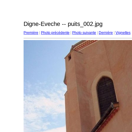
Digne-Eveche -- puits_002.jpg
Première
|
Photo précédente
|
Photo suivante
|
Dernière
|
Vignettes