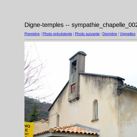
Digne-temples -- sympathie_chapelle_002
Première
|
Photo précédente
|
Photo suivante
|
Dernière
|
Vignettes