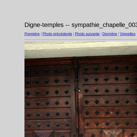
Digne-temples -- sympathie_chapelle_003
Première
|
Photo précédente
|
Photo suivante
|
Dernière
|
Vignettes