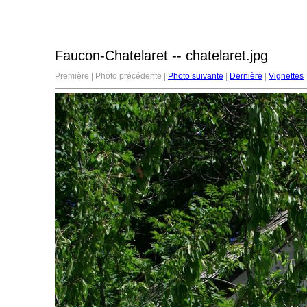
Faucon-Chatelaret -- chatelaret.jpg
Première | Photo précédente |
Photo suivante
|
Dernière
|
Vignettes