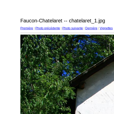
Faucon-Chatelaret -- chatelaret_1.jpg
Première
|
Photo précédente
|
Photo suivante
|
Dernière
|
Vignettes