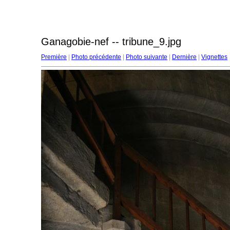
Ganagobie-nef -- tribune_9.jpg
Première
|
Photo précédente
|
Photo suivante
|
Dernière
|
Vignettes