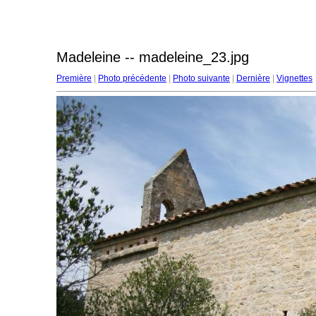
Madeleine -- madeleine_23.jpg
Première
|
Photo précédente
|
Photo suivante
|
Dernière
|
Vignettes