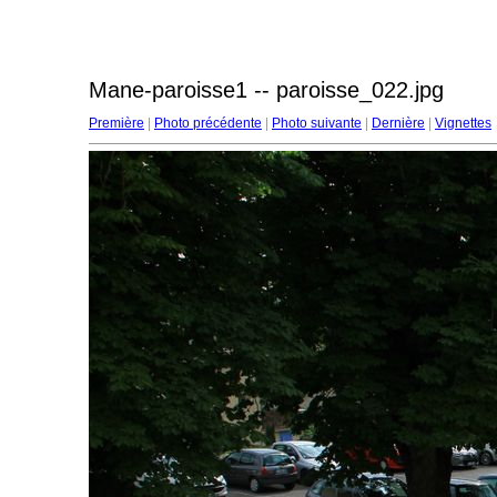
Mane-paroisse1 -- paroisse_022.jpg
Première
|
Photo précédente
|
Photo suivante
|
Dernière
|
Vignettes