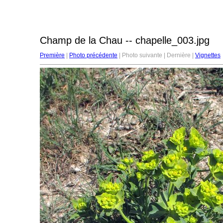
Champ de la Chau -- chapelle_003.jpg
Première
|
Photo précédente
| Photo suivante | Dernière |
Vignettes