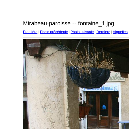
Mirabeau-paroisse -- fontaine_1.jpg
Première
|
Photo précédente
|
Photo suivante
|
Dernière
|
Vignettes