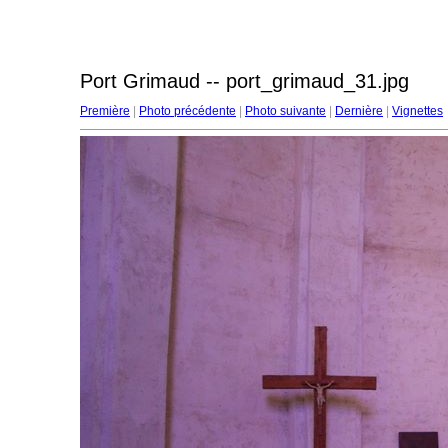
Port Grimaud -- port_grimaud_31.jpg
Première
|
Photo précédente
|
Photo suivante
|
Dernière
|
Vignettes