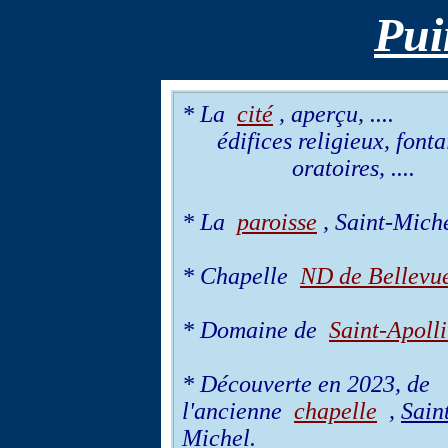
Pui
* La
cité
, aperçu, ....
édifices religieux, fonta
oratoires, ....
* La
paroisse
, Saint-Mich
* Chapelle
ND de Bellevu
* Domaine de
Saint-Apolli
* Découverte en 2023, de
l'ancienne
chapelle
,
Sain
Michel
.