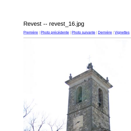
Revest -- revest_16.jpg
Première
|
Photo précédente
|
Photo suivante
|
Dernière
|
Vignettes