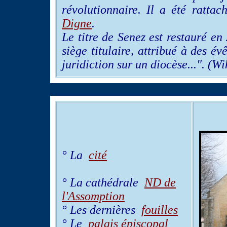
révolutionnaire. Il a été ratta
Digne
.
Le titre de Senez est restauré en
siège titulaire, attribué à des é
juridiction sur un diocèse...". (W
° La
cité
° La cathédrale
ND de
l'Assomption
° Les dernières
fouilles
° Le
palais épiscopal