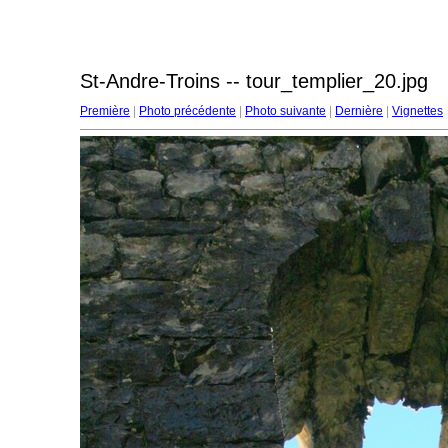
St-Andre-Troins -- tour_templier_20.jpg
Première
|
Photo précédente
|
Photo suivante
|
Dernière
|
Vignettes