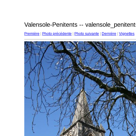
Valensole-Penitents -- valensole_penitent
Première
|
Photo précédente
|
Photo suivante
|
Dernière
|
Vignettes