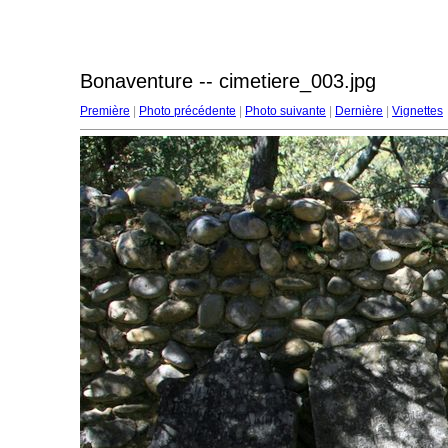
Bonaventure -- cimetiere_003.jpg
Première
|
Photo précédente
|
Photo suivante
|
Dernière
|
Vignettes