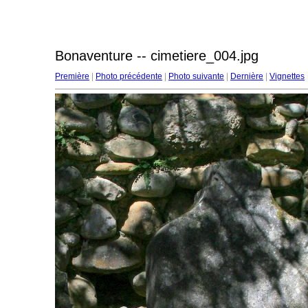
Bonaventure -- cimetiere_004.jpg
Première
|
Photo précédente
|
Photo suivante
|
Dernière
|
Vignettes