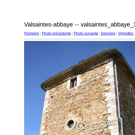
Valsaintes-abbaye -- valsaintes_abbaye_
Première
|
Photo précédente
|
Photo suivante
|
Dernière
|
Vignettes