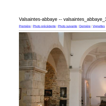
Valsaintes-abbaye -- valsaintes_abbaye_
Première
|
Photo précédente
|
Photo suivante
|
Dernière
|
Vignettes