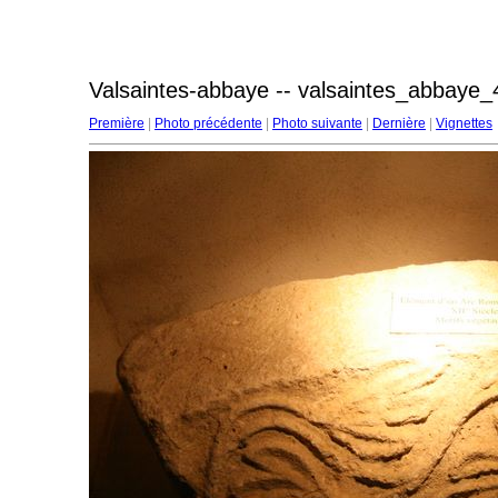
Valsaintes-abbaye -- valsaintes_abbaye_
Première
|
Photo précédente
|
Photo suivante
|
Dernière
|
Vignettes