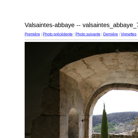
Valsaintes-abbaye -- valsaintes_abbaye_
Première
|
Photo précédente
|
Photo suivante
|
Dernière
|
Vignettes