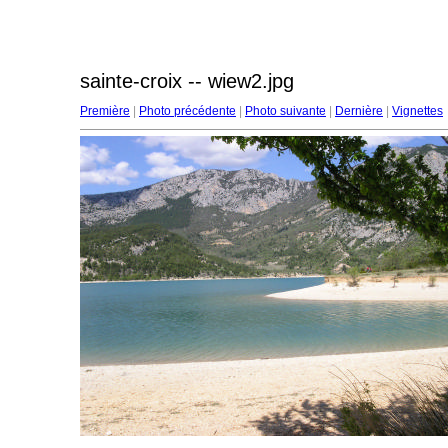
sainte-croix -- wiew2.jpg
Première
|
Photo précédente
|
Photo suivante
|
Dernière
|
Vignettes