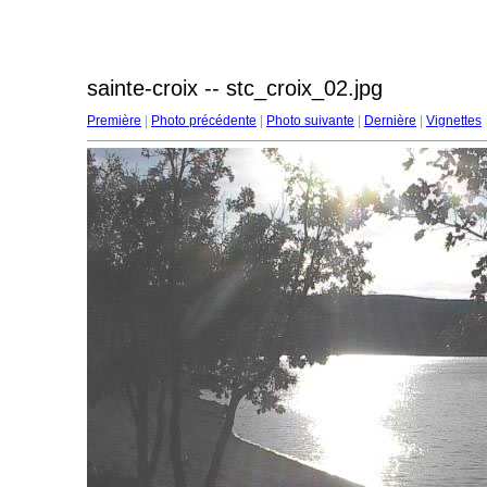
sainte-croix -- stc_croix_02.jpg
Première
|
Photo précédente
|
Photo suivante
|
Dernière
|
Vignettes