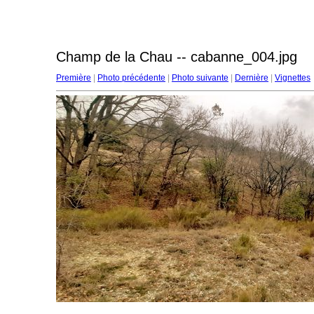
Champ de la Chau -- cabanne_004.jpg
Première
|
Photo précédente
|
Photo suivante
|
Dernière
|
Vignettes