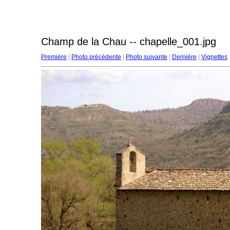
Champ de la Chau -- chapelle_001.jpg
Première
|
Photo précédente
|
Photo suivante
|
Dernière
|
Vignettes