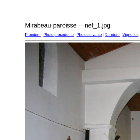
Mirabeau-paroisse -- nef_1.jpg
Première
|
Photo précédente
|
Photo suivante
|
Dernière
|
Vignettes